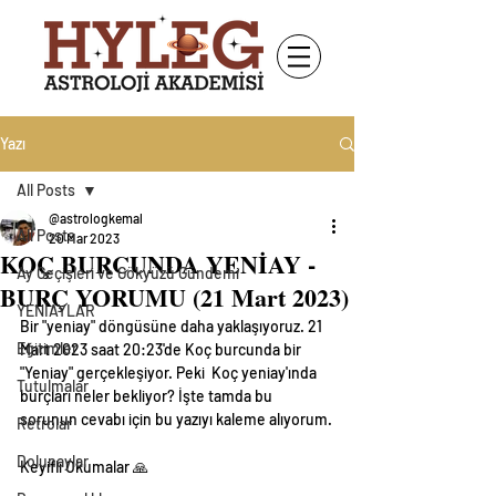
Yazı
All Posts
@astrologkemal
All Posts
20 Mar 2023
KOÇ BURCUNDA YENİAY -
Ay Geçişleri ve Gökyüzü Gündemi
BURÇ YORUMU (21 Mart 2023)
YENİAYLAR
Bir "yeniay" döngüsüne daha yaklaşıyoruz. 21 
Eğitimler
Mart 2023 saat 20:23'de Koç burcunda bir 
"Yeniay" gerçekleşiyor. Peki  Koç yeniay'ında 
Tutulmalar
burçları neler bekliyor? İşte tamda bu 
sorunun cevabı için bu yazıyı kaleme alıyorum.
Retrolar
Dolunaylar
Keyifli Okumalar 🙏