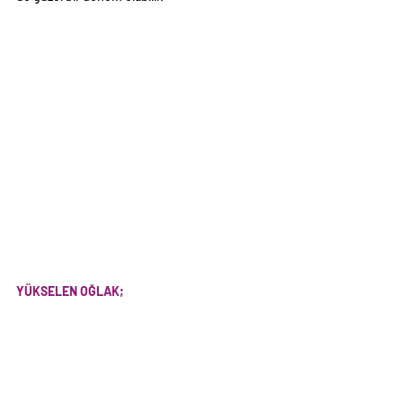
YÜKSELEN OĞLAK;
Yeniay aile hayatınız üzerinde etkileriyle 
gündeme geliyor. Bugünlerde aileniz ile daha 
çok vakit geçirmeyi isteyebilir, aile üyelerinizle 
ilişkinizi şifalandırabilirsiniz. Bir süredir 
görüşmediğiniz aile büyüklerine ziyaretlerde 